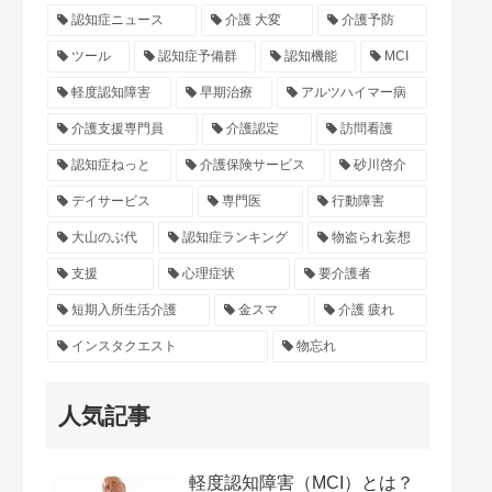
認知症ニュース
介護 大変
介護予防
ツール
認知症予備群
認知機能
MCI
軽度認知障害
早期治療
アルツハイマー病
介護支援専門員
介護認定
訪問看護
認知症ねっと
介護保険サービス
砂川啓介
デイサービス
専門医
行動障害
大山のぶ代
認知症ランキング
物盗られ妄想
支援
心理症状
要介護者
短期入所生活介護
金スマ
介護 疲れ
インスタクエスト
物忘れ
人気記事
軽度認知障害（MCI）とは？