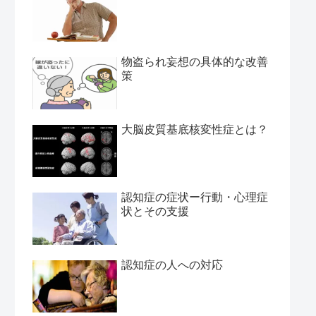
物盗られ妄想の具体的な改善
策
大脳皮質基底核変性症とは？
認知症の症状ー行動・心理症
状とその支援
認知症の人への対応