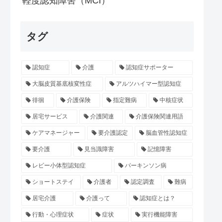
軽度認知障害（MCI）
タグ
認知症
介護
認知症サポーター
大脳皮質基底核変性症
アルツハイマー型認知症
徘徊
介護保険
指定難病
中核症状
居宅サービス
介護関連
介護保険関連用語
ケアマネージャー
要介護認定
脳血管性認知症
要介護
見当識障害
記憶障害
レビー小体型認知症
パーキンソン病
ショートステイ
介護者
認定調査
難病
居宅介護
介護って
認知症とは？
行動・心理症状
症状
実行機能障害