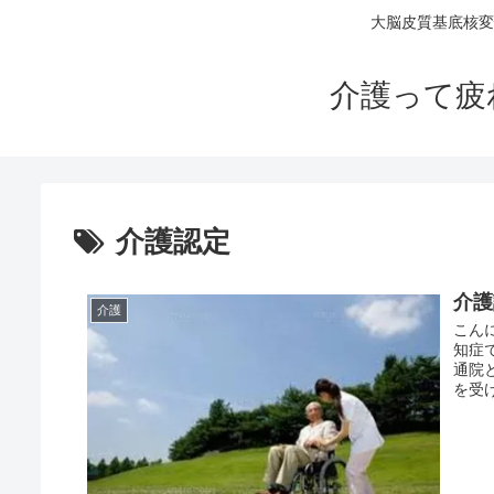
大脳皮質基底核変
介護って疲
介護認定
介護
介護
こん
知症
通院
を受け